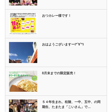
で
開
き
ま
す)
おつカレー様です！
おはようございますー꒰*´∀`*꒱
8月末までの限定販売！
５４年生まれ、松陵、一中、五中、の同
期生、たまたま「こいさん」で…