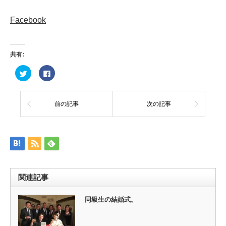
Facebook
共有:
ク
Facebook
リ
で
ッ
共
ク
有
し
す
て
る
前の記事
次の記事
Twitter
に
で
は
共
ク
有
リ
(新
ッ
し
ク
い
し
ウ
て
ィ
く
ン
だ
ド
さ
ウ
い
関連記事
で
(新
開
し
き
い
ま
ウ
同級生の結婚式。
す)
ィ
ン
ド
ウ