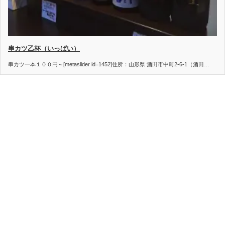
串カツ乙杯（いっぱい）
串カツ一本１００円～[metaslider id=1452]住所：山形県 酒田市中町2-6-1（酒田…