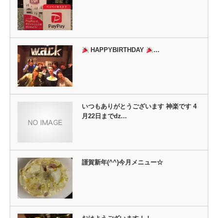
ン
ド
ウ
で
開
き
ま
す)
HAPPYBIRTHDAY
…
いつもありがとうございます 神楽です 4
月22日までǳ…
謹賀新年(^^)今月メニュー☆