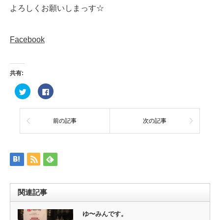
よろしくお願いしまっす☆
Facebook
共有:
ク
Facebook
リ
で
ッ
共
ク
有
し
す
て
る
前の記事
次の記事
Twitter
に
で
は
共
ク
有
リ
(新
ッ
し
ク
い
し
ウ
て
ィ
く
ン
だ
ド
さ
ウ
い
関連記事
で
(新
開
し
き
い
ま
ウ
ゆ〜みんです。
す)
ィ