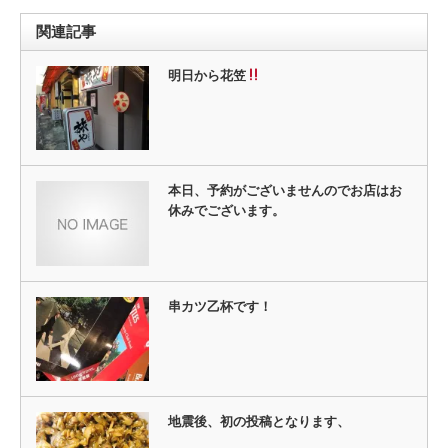
ン
だ
ド
さ
ウ
い
関連記事
で
(新
開
し
き
い
ま
ウ
明日から花笠
す)
ィ
ン
ド
ウ
で
開
き
ま
す)
本日、予約がございませんのでお店はお
休みでございます。
串カツ乙杯です！
地震後、初の投稿となります、