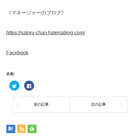
《マネージャーのブログ》
https://satoru-chan.hatenablog.com/
Facebook
共有:
ク
Facebook
リ
で
ッ
共
ク
有
し
す
て
る
前の記事
次の記事
Twitter
に
で
は
共
ク
有
リ
(新
ッ
し
ク
い
し
ウ
て
ィ
く