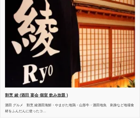
割烹 綾 (酒田 宴会 個室 飲み放題 )
酒田 グルメ 割烹 綾酒田海鮮・やまがた地鶏・山形牛・酒田地魚 刺身など地場食
材をふんだんに使ったコ…