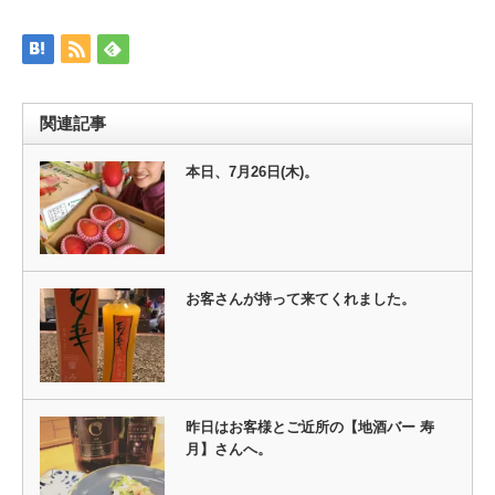
有
リ
(新
ッ
し
ク
い
し
ウ
て
ィ
く
ン
だ
ド
さ
ウ
い
関連記事
で
(新
開
し
き
い
ま
ウ
本日、7月26日(木)。
す)
ィ
ン
ド
ウ
で
開
き
ま
す)
お客さんが持って来てくれました。
昨日はお客様とご近所の【地酒バー 寿
月】さんへ。