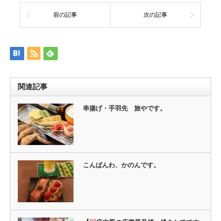
ク
有
し
す
て
る
前の記事
次の記事
Twitter
に
で
は
共
ク
有
リ
(新
ッ
し
ク
い
し
ウ
て
ィ
く
ン
だ
ド
さ
ウ
い
関連記事
で
(新
開
し
き
い
ま
ウ
串揚げ・手羽先 旅やです。
す)
ィ
ン
ド
ウ
で
開
き
ま
す)
こんばんわ、かのんです。