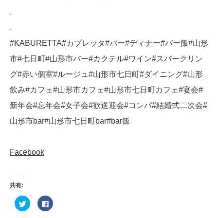
.
.
#KABURETTA#カブレッタ#バー#ディナー#バー飯#山形
市#七日町#山形市バー#カクテル#ワイン#スパークリン
グ#赤い個室#ルージュ#山形市七日町#ダイニング#山形
飲み#カフェ#山形市カフェ#山形市七日町カフェ#宴会#
新年会#忘年会#女子会#歓送迎会#コンパ#結婚式二次会#
山形市bar#山形市七日町bar#bar飯
Facebook
共有:
ク
Facebook
リ
で
ッ
共