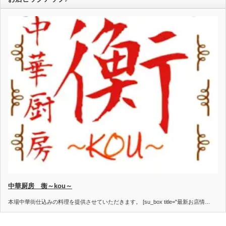
中華厨房 衡～kou～
本場中華街仕込みの料理を提供させていただきます。 [su_box title="最新お店情…