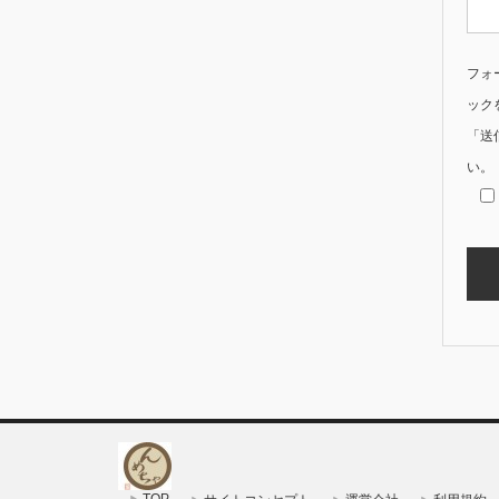
フォ
ック
「送
い。