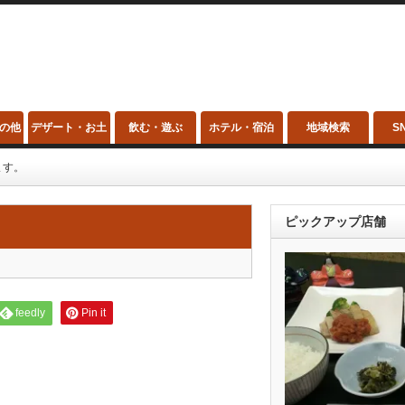
の他
デザート・お土
飲む・遊ぶ
ホテル・宿泊
地域検索
S
産
ます。
ピックアップ店舗
feedly
Pin it