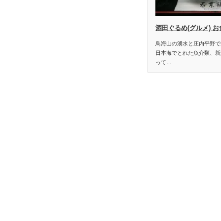
酒田ぐるめ(グルメ) お
鳥海山の湧水と庄内平野で
日本海でとれた魚介類、新
って…