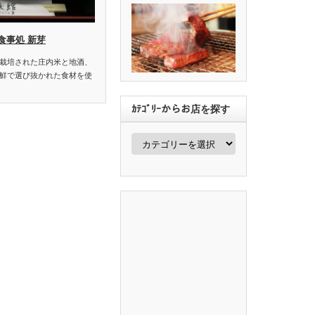
食事処 新芽
栽培された庄内米と地酒、
鮮で選び抜かれた食材を使
ｶﾃｺﾞﾘｰからお店を探す
ｶ
ﾃ
ｺﾞ
ﾘ
ｰ
か
ら
お
店
を
探
す